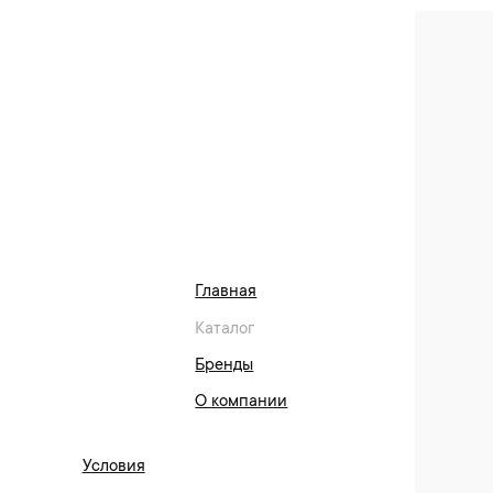
кофейного
Автоматич
оборудова
вот основ
движемся 
нас.
Главная
Каталог
Бренды
О компании
Условия